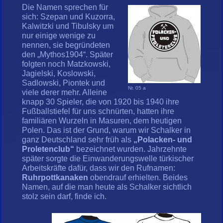
Die Namen sprechen für
sich: Szepan und Kuzorra,
Kalwitzki und Tibulsky um
nur einige wenige zu
nennen, sie begründeten
den „Mythos1904“. Später
folgten noch Matzkowski,
Jagielski, Koslowski,
Sadlowski, Piontek und
Nr. 05 a
viele derer mehr. Alleine
knapp 30 Spieler, die von 1920 bis 1940 ihre
Fußballstiefel für uns schnürten, hatten ihre
familiären Wurzeln in Masuren, dem heutigen
Polen. Das ist der Grund, warum wir Schalker in
ganz Deutschland sehr früh als
„Polacken- und
Proletenclub“
bezeichnet wurden. Jahrzehnte
später sorgte die Einwanderungswelle türkischer
Arbeitskräfte dafür, dass wir den Rufnamen:
Ruhrpottkanaken
obendrauf erhielten. Beides
Namen, auf die man heute als Schalker sichtlich
stolz sein darf, finde ich.